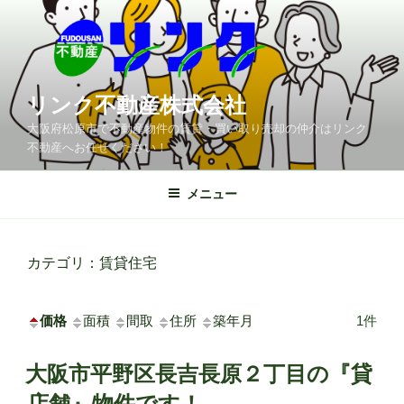
コ
ン
テ
ン
ツ
リンク不動産株式会社
へ
大阪府松原市で不動産物件の賃貸・買い取り売却の仲介はリンク
ス
不動産へお任せください！
キ
ッ
メニュー
プ
カテゴリ：賃貸住宅
価格
面積
間取
住所
築年月
1件
大阪市平野区長吉長原２丁目の『貸
店舗』物件です！