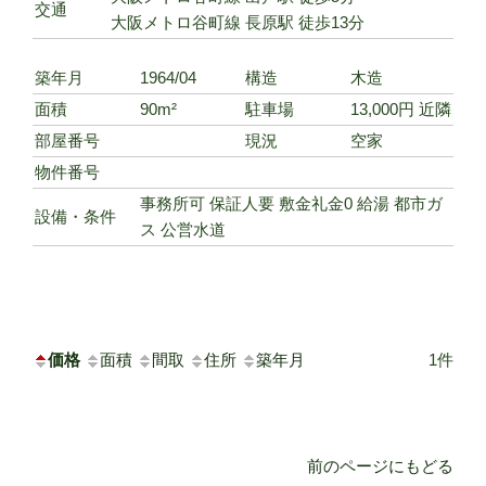
交通
大阪メトロ谷町線 長原駅 徒歩13分
築年月
1964/04
構造
木造
面積
90m²
駐車場
13,000円 近隣
部屋番号
現況
空家
物件番号
事務所可
保証人要
敷金礼金0
給湯
都市ガ
設備・条件
ス
公営水道
価格
面積
間取
住所
築年月
1件
前のページにもどる